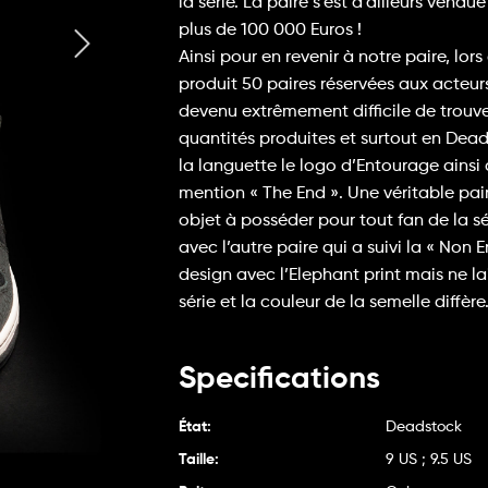
la série. La paire s’est d’ailleurs vend
plus de 100 000 Euros !
Ainsi pour en revenir à notre paire, lors
produit 50 paires réservées aux acteurs 
devenu extrêmement difficile de trouver
quantités produites et surtout en Dead
la languette le logo d’Entourage ainsi 
mention « The End ». Une véritable pair
objet à posséder pour tout fan de la s
avec l’autre paire qui a suivi la « Non
design avec l’Elephant print mais ne l
série et la couleur de la semelle diffère
Specifications
État:
Deadstock
Taille:
9 US ; 9.5 US