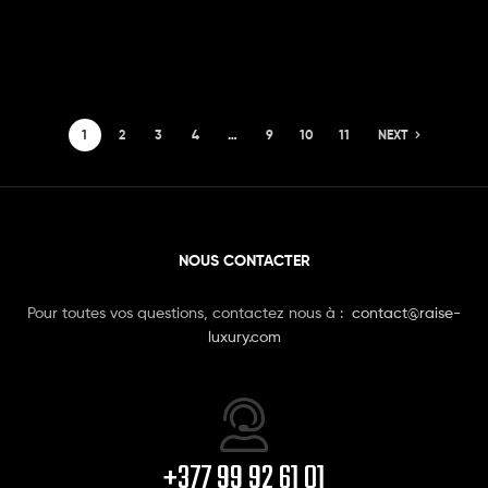
1
2
3
4
…
9
10
11
NEXT
NOUS CONTACTER
Pour toutes vos questions, contactez nous à :
contact@raise-
luxury.com
+377 99 92 61 01